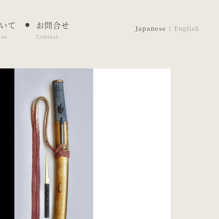
いて
お問合せ
Japanese
English
ase
Contact