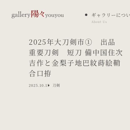
ギャラリーにつ
About Us
2025年大刀剣市① 出品
重要刀剣 短刀 備中国住次
吉作と金梨子地巴紋蒔絵鞘
合口拵
2025.10.17
刀剣