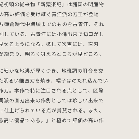
世紀初頭の従来物「新猿楽記」は諸国の明産物
の高い評価を受け継ぐ青江派の刀工が登場
ち鎌倉時代中期頃までのものを古青江、それ
別している。古青江には小沸出来で匂口がし
見せるようになる。概して次吉には、直刃
が締まり、明るく冴えるところが見どころ。
に細かな地沸が厚くつき、地班調の肌合を交
た明るい細直刃を焼き、帽子はのたれ込んでい
作刀。本作で特に注目される点として、区際
同派の直刃出来の作例としては珍しい出来で
に仕上げられている点が賞賛される。また、
る高い優品である。」と極めて評価の高い作