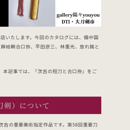
出店いたします。今回のカタログには、備中国
紋蒔絵鞘合口拵、平田彦三、林重光、放れ銘と
。
。本記事では、「次吉の短刀と合口拵」をご
刀剣）について
次吉の重要美術指定作品です。第58回重要刀