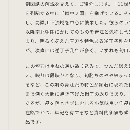
剣図譜の解説を交えて、ご紹介します。「11
を列記する中に「備中ノ国」を挙げている。そ
し、高梁川下流域を中心に繁栄した。彼らのう
以降南北朝期にかけてのものを青江と汎称し代
まり、明るく冴えた直刃や特色ある逆丁子乱を
が、次直には逆丁子乱れが多く、いずれも匂口
この短刀は重ねの薄い造り込みで、つんだ鍛え
え、映りは段映りとなり、匂勝ちのやや締まっ
るなど、この期の青江派の特色が顕著に現れた
まで深く大胆に焼き下げた帽子の返りであり、
あるが、品を落とさずにむしろ小気味良い作品
在銘でかつ、年紀を有するなど資料的価値も頗
品です。