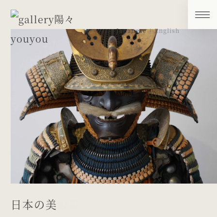
Japanese
English
もののふの美
日本の美
肥後金工の美