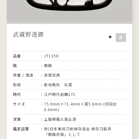
武蔵野透鐔
鐔
品番
JT1358
銘
無銘
作者 / 流派
赤坂忠虎
形状
鉄地角形 丸耳
時代
江戸時代前期17C
サイズ
75.0mm×71.4mm×耳5.6mm (切羽台
6.0mm)
次第
上製桐箱入落込済
鑑定証書
財)日本美術刀剣保存協会 保存刀装具
「無銘赤坂」として