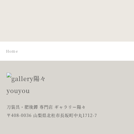
唐花図鐔
雪輪雁金透鐔
Home
刀装具・肥後鐔 専門店 ギャラリー陽々
〒408-0036 山梨県北杜市長坂町中丸1712-7