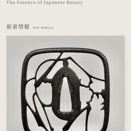
The Aesthetics of the Warrior
The Essence of Japanese Beauty
The Art of Higo Kinko
新着情報
New Release