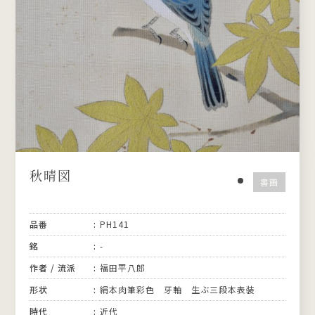
秋晴図
書画
品番
PH141
銘
-
作者 / 流派
福田平八郎
形状
絹本肉筆彩色 牙軸 生ぶ三段本表装
時代
近代