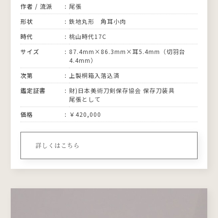
作者 / 流派
尾張
形状
鉄地丸形 角耳小肉
時代
桃山時代17C
サイズ
87.4mm×86.3mm×耳5.4mm（切羽台
4.4mm）
次第
上製桐箱入落込済
鑑定証書
財)日本美術刀剣保存協会 保存刀装具
尾張として
価格
￥420,000
詳しくはこちら