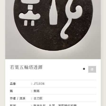
若葉五輪塔透鐔
鐔
品番
JT1036
銘
無銘
作者 / 流派
古刀匠
形状
鉄地丸形 丸耳 室町時代初期