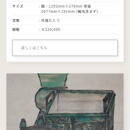
サイズ
画：1292mm×270mm 表装
2077mm×291mm (軸先含まず)
次第
共箱たとう
価格
￥220,000
詳しくはこちら