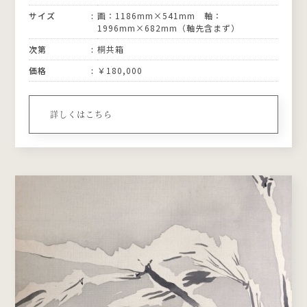
サイズ
画：1186mm×541mm 軸：
1996mm×682mm（軸先含まず）
次第
桐共箱
価格
￥180,000
詳しくはこちら