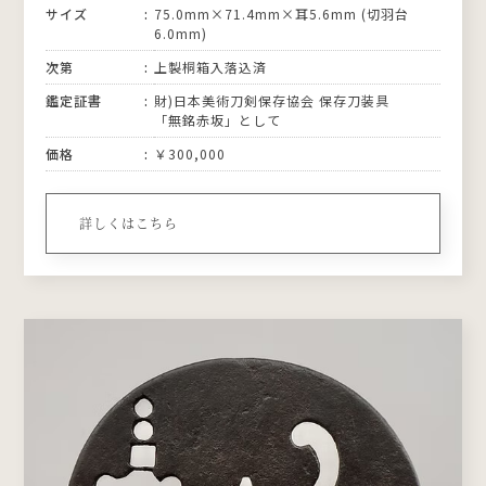
サイズ
75.0mm×71.4mm×耳5.6mm (切羽台
6.0mm)
次第
上製桐箱入落込済
鑑定証書
財)日本美術刀剣保存協会 保存刀装具
「無銘赤坂」として
価格
￥300,000
詳しくはこちら