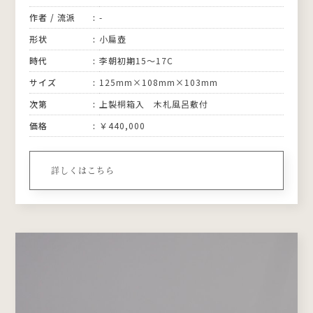
作者 / 流派
-
形状
小扁壺
時代
李朝初期15〜17C
サイズ
125mm×108mm×103mm
次第
上製桐箱入 木札風呂敷付
価格
￥440,000
詳しくはこちら