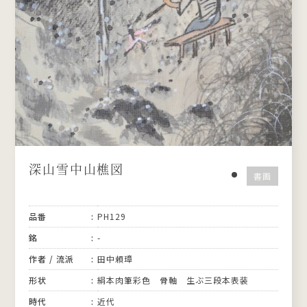
深山雪中山樵図
書画
品番
PH129
銘
-
作者 / 流派
田中頼璋
形状
絹本肉筆彩色 骨軸 生ぶ三段本表装
時代
近代