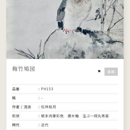
梅竹鳩図
書画
品番
PH153
銘
-
作者 / 流派
松林桂月
形状
紙本肉筆彩色 唐木軸 生ぶ一段丸表装
時代
近代