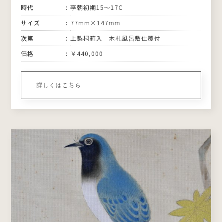
時代
李朝初期15〜17C
サイズ
77mm×147mm
次第
上製桐箱入 木札風呂敷仕覆付
価格
￥440,000
詳しくはこちら