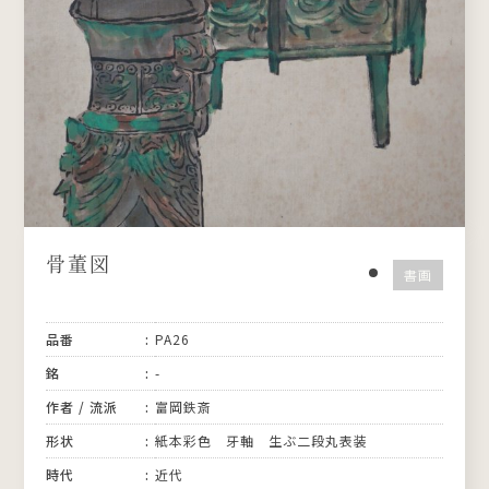
骨董図
書画
品番
PA26
銘
-
作者 / 流派
富岡鉄斎
形状
紙本彩色 牙軸 生ぶ二段丸表装
時代
近代