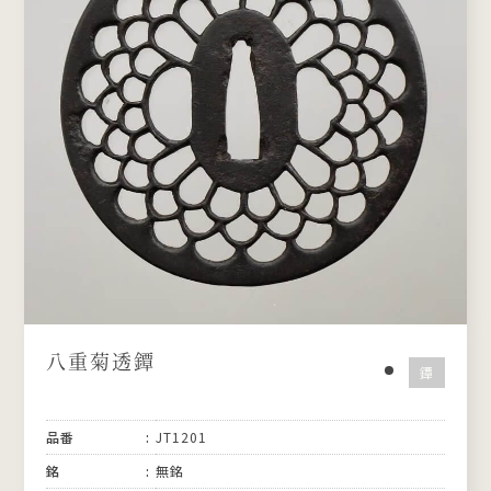
八重菊透鐔
鐔
品番
JT1201
銘
無銘