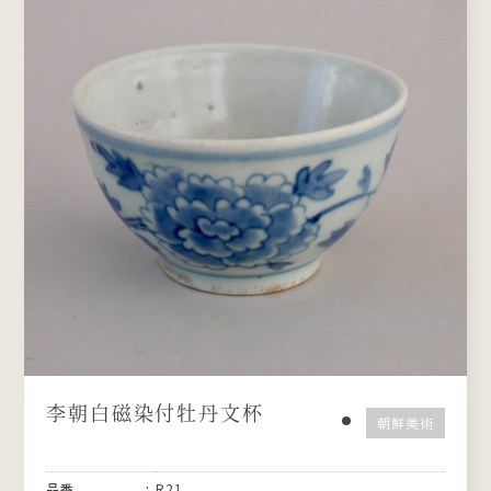
李朝白磁染付牡丹文杯
朝鮮美術
品番
R21