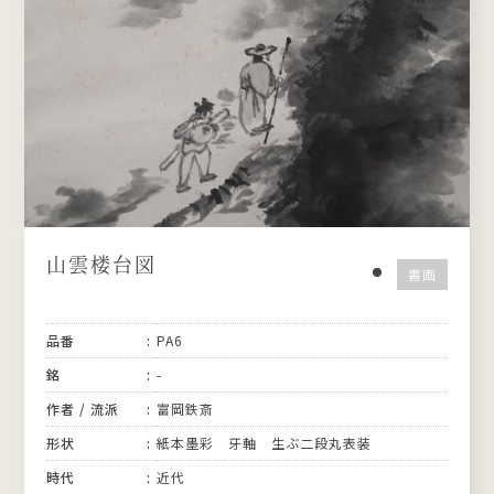
山雲楼台図
書画
品番
PA6
銘
-
作者 / 流派
富岡鉄斎
形状
紙本墨彩 牙軸 生ぶ二段丸表装
時代
近代