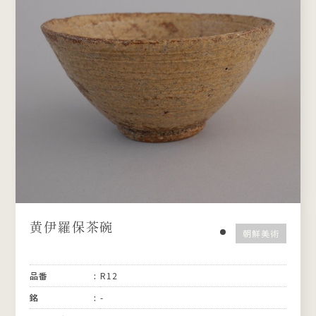
黄伊羅保茶碗
朝鮮美術
品番
R12
銘
-