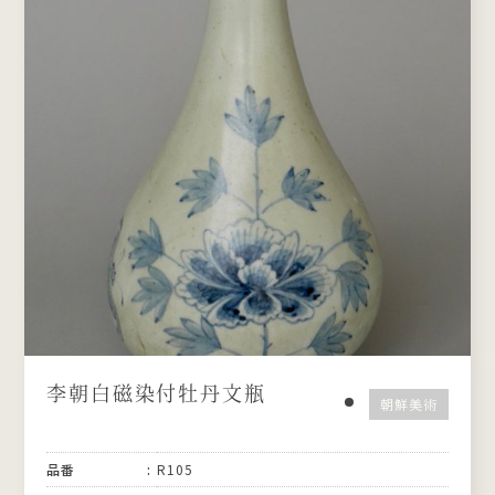
李朝白磁染付牡丹文瓶
朝鮮美術
品番
R105