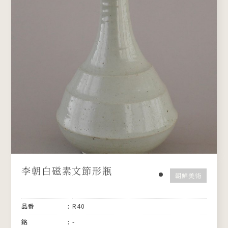
李朝白磁素文節形瓶
朝鮮美術
品番
R40
銘
-