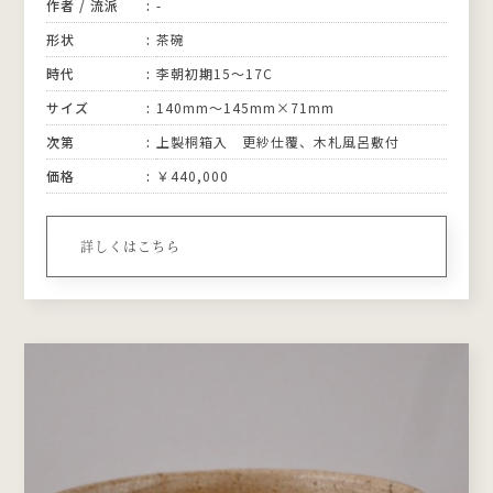
作者 / 流派
-
形状
茶碗
時代
李朝初期15〜17C
サイズ
140mm〜145mm×71mm
次第
上製桐箱入 更紗仕覆、木札風呂敷付
価格
￥440,000
詳しくはこちら