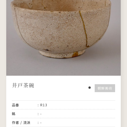
井戸茶碗
朝鮮美術
品番
R13
銘
-
作者 / 流派
-