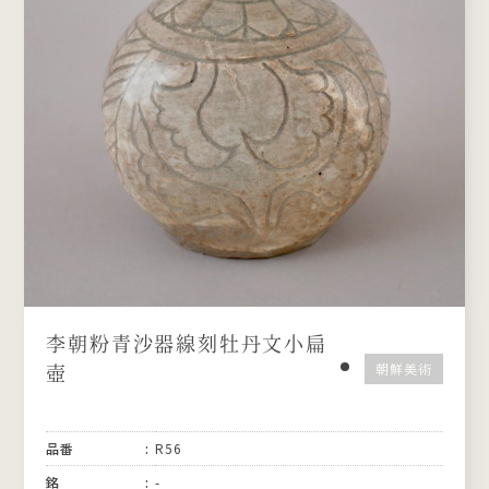
李朝粉青沙器線刻牡丹文小扁
壺
朝鮮美術
品番
R56
銘
-