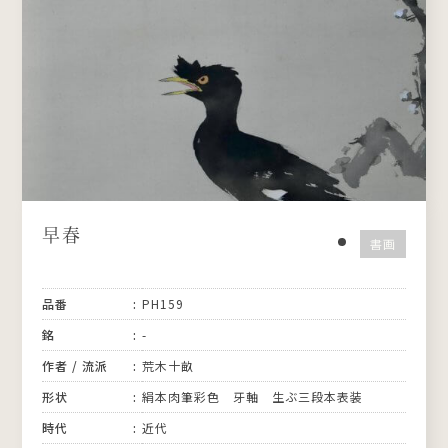
早春
書画
品番
PH159
銘
-
作者 / 流派
荒木十畝
形状
絹本肉筆彩色 牙軸 生ぶ三段本表装
時代
近代