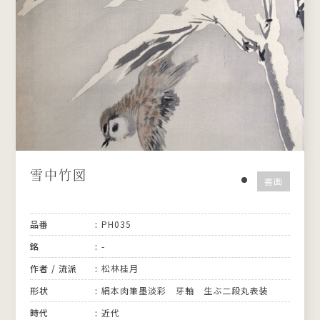
雪中竹図
書画
品番
PH035
銘
-
作者 / 流派
松林桂月
形状
絹本肉筆墨淡彩 牙軸 生ぶ二段丸表装
時代
近代