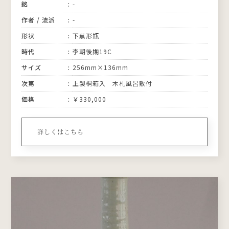
銘
-
作者 / 流派
-
形状
下蕪形瓶
時代
李朝後期19C
サイズ
256mm×136mm
次第
上製桐箱入 木札風呂敷付
価格
￥330,000
詳しくはこちら