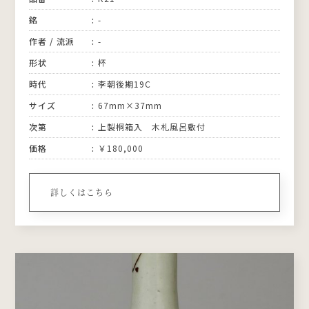
銘
-
作者 / 流派
-
形状
杯
時代
李朝後期19C
サイズ
67mm×37mm
次第
上製桐箱入 木札風呂敷付
価格
￥180,000
詳しくはこちら