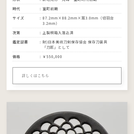
時代
室町前期
サイズ
87.2mm×88.2mm×耳3.0mm（切羽台
3.2mm）
次第
上製桐箱入落込済
鑑定証書
財)日本美術刀剣保存協会 保存刀装具
「刀匠」として
価格
￥550,000
詳しくはこちら