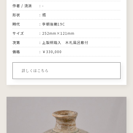
作者 / 流派
-
形状
瓶
時代
李朝後期19C
サイズ
252mm×121mm
次第
上製桐箱入 木札風呂敷付
価格
￥330,000
詳しくはこちら