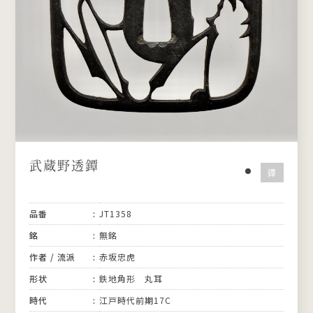
武蔵野透鐔
鐔
品番
JT1358
銘
無銘
作者 / 流派
赤坂忠虎
形状
鉄地角形 丸耳
時代
江戸時代前期17C