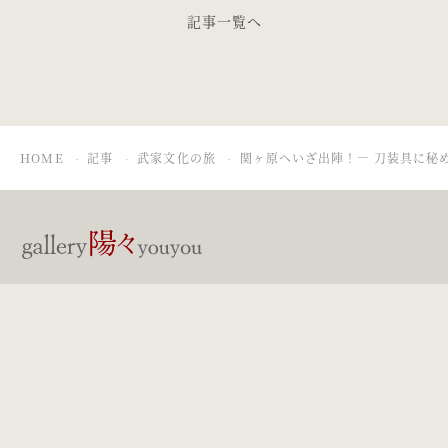
記事一覧へ
HOME
記事
武家文化の旅
関ヶ原へいざ出陣！― 刀装具に秘
刀装具・肥後鐔 専門店 ギャラリー陽々
〒408-0036 山梨県北杜市長坂町中丸1712-7