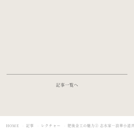
記事一覧へ
HOME
記事
レクチャー
肥後金工の魅力② 志水家―浪華小道