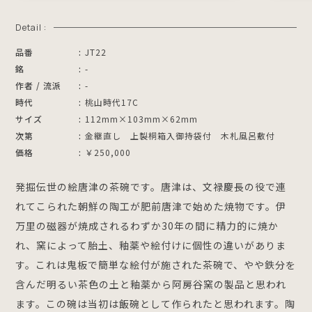
Detail :
品番
JT22
銘
-
作者 / 流派
-
時代
桃山時代17C
サイズ
112mm×103mm×62mm
次第
金継直し 上製桐箱入御持袋付 木札風呂敷付
価格
￥250,000
発掘伝世の絵唐津の茶碗です。唐津は、文禄慶長の役で連
れてこられた朝鮮の陶工が肥前唐津で始めた焼物です。伊
万里の磁器が焼成されるわずか30年の間に精力的に焼か
れ、窯によって胎土、釉薬や絵付けに個性の違いがありま
す。これは鬼板で簡単な絵付が施された茶碗で、やや鉄分を
含んだ明るい茶色の土と釉薬から阿房谷窯の製品と思われ
ます。この碗は当初は飯碗として作られたと思われます。陶