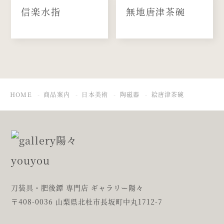
信楽水指
無地唐津茶碗
HOME
商品案内
日本美術
陶磁器
絵唐津茶碗
刀装具・肥後鐔 専門店 ギャラリー陽々
〒408-0036 山梨県北杜市長坂町中丸1712-7