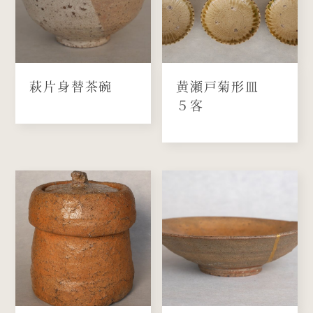
萩片身替茶碗
黄瀬戸菊形皿
５客