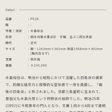
Detail :
品番
PE28
銘
-
作者 / 流派
木島桜谷
形状
絹本肉筆水墨淡彩 牙軸 生ぶ二段丸表装
時代
近代
サイズ
画：1263mm×365mm 表装1968mm×492mm
(軸先含まず)
次第
桐共箱
価格
￥230,000
木島桜谷は、明治から昭和にかけて活躍した四条派の画家
で、的確な描写力と叙情的な空気感で一世を風靡し、「最
後の四条派」と称されました。京都三条室町に生まれて、
曽祖父も木島元常という狩野派の絵師でした。明治25年
(1892)に今尾景年の門人となり、文展１回から6回まで連続