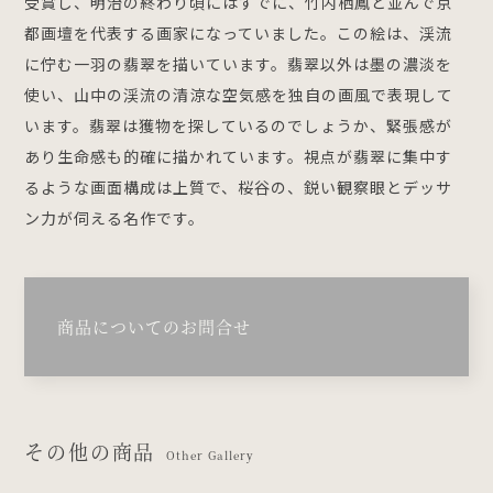
受賞し、明治の終わり頃にはすでに、竹内栖鳳と並んで京
都画壇を代表する画家になっていました。この絵は、渓流
に佇む一羽の翡翠を描いています。翡翠以外は墨の濃淡を
使い、山中の渓流の清涼な空気感を独自の画風で表現して
います。翡翠は獲物を探しているのでしょうか、緊張感が
あり生命感も的確に描かれています。視点が翡翠に集中す
るような画面構成は上質で、桜谷の、鋭い観察眼とデッサ
ン力が伺える名作です。
商品についてのお問合せ
その他の商品
Other Gallery