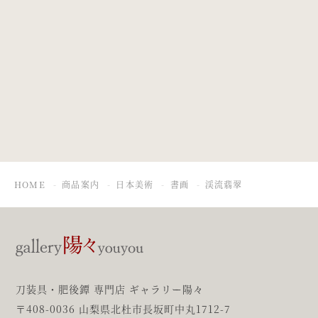
雪中竹図
骨董図
HOME
商品案内
日本美術
書画
渓流翡翠
刀装具・肥後鐔 専門店 ギャラリー陽々
〒408-0036 山梨県北杜市長坂町中丸1712-7