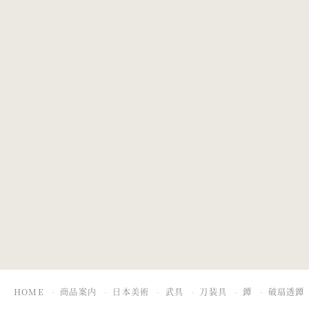
八重菊透鐔
茗荷雁金雪輪透
鐔
HOME
商品案内
日本美術
武具
刀装具
鐔
破扇透鐔