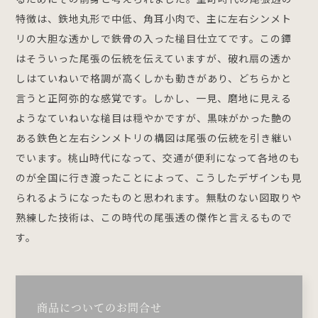
特徴は、鉄地丸形で中低、角耳小肉で、主に左右シンメト
リの大胆な透かしで鉄骨の入った槌目仕立てです。この鐔
はそういった尾張の伝統を伝えていますが、破れ扇の透か
しはていねいで格調が高くしかも動きがあり、どちらかと
言うと正阿弥的な感覚です。しかし、一見、磨地に見える
ようなていねいな槌目は穏やかですが、黒味がかった艶の
ある鉄色と左右シンメトリの構図は尾張の伝統を引き継い
でいます。桃山時代になって、交通が便利になって各地のも
のが全国に行き渡ったことによって、こうしたデザインも見
られるようになったものと思われます。無駄のない図取りや
熟練した技術は、この時代の尾張透の傑作と言えるもので
す。
商品についてのお問合せ