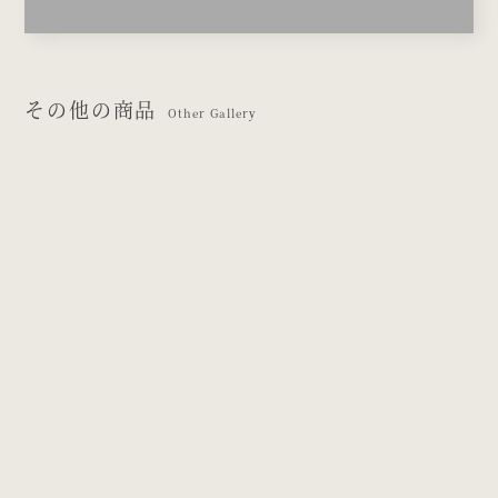
その他の商品
Other Gallery
武蔵野透鐔
若葉五輪塔透鐔