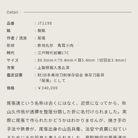
Detail :
品番
JT1198
銘
無銘
作者 / 流派
尾張
形状
鉄地丸形 角耳小肉
時代
江戸時代前期17C
サイズ
80.0mm×79.4mm×耳5.4mm（切羽台3.4mm）
次第
上製桐箱入落込済
鑑定証書
財)日本美術刀剣保存協会 保存刀装具
「尾張」として
価格
￥340,000
尾張透という名称は古くにはなく、近世になってから、秋
山久作翁が透鐔を整理分類した折に名付けられました。実
際に尾張で作られたかどうかはわかりませんが、焼き手の
手法や鉄骨が、尾張出身の山吉兵衛、法安や貞廣に似てい
るためにその前身と考えられました。室町時代の尾張透の