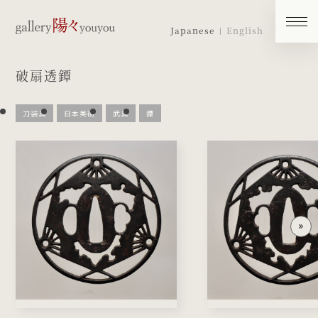
Japanese
English
破扇透鐔
刀装具
日本美術
武具
鐔