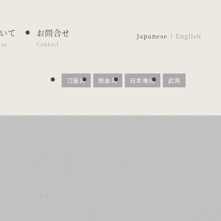
いて
お問合せ
Japanese
English
ase
Contact
刀装具
揃金具
日本美術
武具