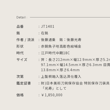
Detail :
品番
JT1401
銘
在銘
作者 / 流派
後藤通乗 銘：後藤光寿
形状
赤銅魚子地高彫色絵哺金
時代
江戸時代中期18C
サイズ
笄：長さ212mm×幅12.9mm×厚さ5.
97.1mm×幅14.5mm×厚さ6.3mm 目
13.8mm×厚さ6.4mm
次第
上製桐箱入落込済仕覆入
鑑定証書
財)日本美術刀剣保存協会 特別保存刀装具
「光寿」として
価格
￥1,850,000