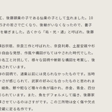
、名工、後藤顕乗の子である仙乗の子として生れました。10
25才の若さで亡くなり、後継がいなくなったので、養子
11代を継ぎました。古くから「祐・光・通」と呼ばれ、後藤
横谷宗珉、奈良三作と呼ばれた、奈良利寿、土屋安親や杉
の自由な発想、作風や構図がもてはやされた時代でした。
の名工と対抗して、様々な図柄や斬新な構図を考案し、後
価されています。
作の図柄で、通乗以前には見られなかったものです。当時
かさが感じられて、武家の好みにも合ったものと思われま
、細魚、鯵や鯰など種々の魚が描かれ、赤金、青金、四分
彫られています。また、魚をデフォルメして描き、後藤家
華させているのはさすがです。この三所物は全く傷や欠点
愛蔵に足る名作です。