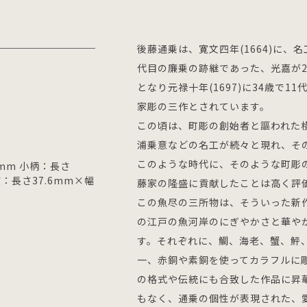
後藤通乗は、寛文四年(1664)に
代目の廉乗の跡継であった、光嘉が
となり元禄十年(1697)に34歳で
家彫の三作とされています。
この頃は、町彫の創始者と謳われた
浦乗意などの名工が続々と現れ、そ
このような時代に、そのような町彫
2mm 小柄：長さ
貫：長さ37.6mm×幅
藤家の隆盛に貢献したことは高く評
この魚尽の三所物は、そういった新
の江戸の魚河岸のにぎやかさと華や
す。それぞれに、鯛、海老、蟹、鮃
一、赤銅や素銅を使ってカラフルに
の格式や伝統にも合致した作品に昇
もなく、通乗の個性が表現された、