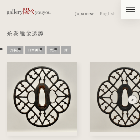
Japanese
English
糸巻雁金透鐔
刀装具
日本美術
武具
鐔