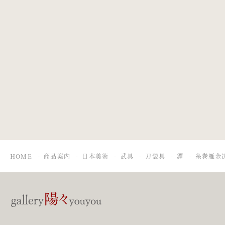
八重菊透鐔
茗荷雁金雪輪透
鐔
HOME
商品案内
日本美術
武具
刀装具
鐔
糸巻雁金