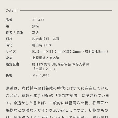
Detail :
品番
JT1435
銘
無銘
作者 / 流派
京透
形状
鉄地木瓜形 丸耳
時代
桃山時代17C
サイズ
91.2mm×85.6mm×耳5.2mm（切羽台4.5mm）
次第
上製桐箱入落込済
鑑定証書
財)日本美術刀剣保存協会 保存刀装具
「京透」として
価格
￥280,000
京透は、六代将軍足利義政の時代にはすでに存在していた
ことが、寛政七年(1795)の「本邦刀剣考」に記されていま
す。京透かしと言えば、一般的には菖蒲八ツ橋、将軍草や
梅樹などの雅なデザインを思い起こしますが、初期のもの
は、尾張鐔のように左右シンメトリでやや薄く、細い半月