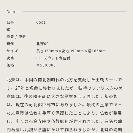
Detail :
品番
C501
銘
-
作者 / 流派
-
時代
北斉6C
サイズ
長さ358mm×高さ398mm×幅166mm
次第
ローズウッド台座付
価格
￥550,000
北斉は、中国の南北朝時代の北方を支配した王朝の一つで
す。27年と短命に終わりましたが、独特のリアリズムの美
意識は、後の隋王朝に大きな影響を与えました。都の鄴
は、現在の河北郡邯鄲市にありました。最初の皇帝であっ
た文宣帝は仏教を手厚く保護したことにより、仏教が発展
し、多くの石窟寺院や仏教彫刻が作られました。有名な龍
門石窟は北魏から唐にかけて作られましたが、北斉の時期