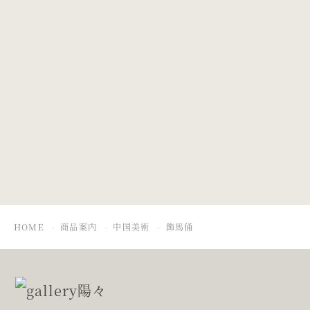
古染付角形人物
古染付釉裏紅花
文盤
文花弁形盤
HOME
商品案内
中国美術
飾馬俑