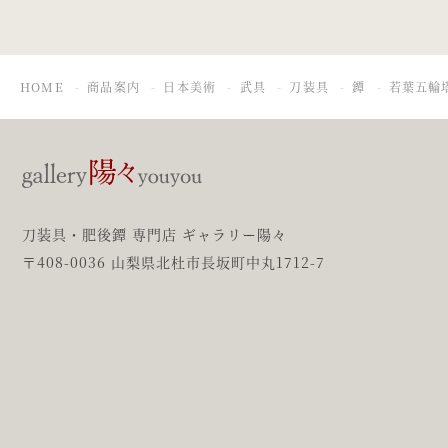
HOME
商品案内
日本美術
武具
刀装具
鐔
若葉五輪
刀装具・肥後鐔 専門店 ギャラリー陽々
〒408-0036 山梨県北杜市長坂町中丸1712-7