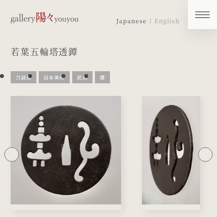
Japanese
English
若葉五輪塔透鐔
刀装具
日本美術
武具
鐔