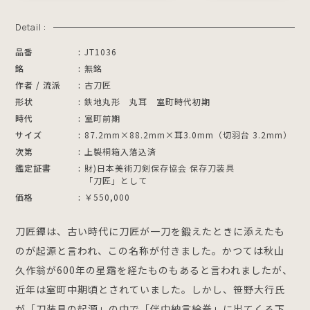
Detail :
品番
JT1036
銘
無銘
作者 / 流派
古刀匠
形状
鉄地丸形 丸耳 室町時代初期
時代
室町前期
サイズ
87.2mm×88.2mm×耳3.0mm（切羽台 3.2mm）
次第
上製桐箱入落込済
鑑定証書
財)日本美術刀剣保存協会 保存刀装具
「刀匠」として
価格
￥550,000
刀匠鐔は、古い時代に刀匠が一刀を鍛えたときに添えたも
のが起源と言われ、この名称が付きました。かつては秋山
久作翁が600年の星霜を経たものもあると言われましたが、
近年は室町中期頃とされていました。しかし、笹野大行氏
が「刀装具の起源」の中で「伴中納言絵巻」に出てくる下