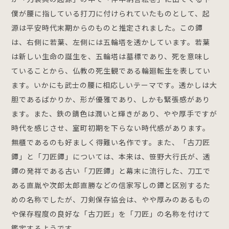
僕が腰に指している打刀に付けられていたものとして、起
源は平安時代末期からのものと推定されました。この鐔
は、右側に若葉、左側には五輪塔を透かしています。若葉
は新しい生命の誕生を、五輪塔は墓標であり、死を意味し
ていることから、仏教の死生観である輪廻転生を表してい
ます。いかにも武士の腰に相応しいテーマです。透かしは大
胆であるばかりか、形が優雅であり、しかも緊張感があり
ます。また、鉄の錆色は潤いと輝きがあり、やや厚手ですが
時代を感じさせ、室町初期を下らない時代感があります。
無櫃であるのも好ましく得難い名作です。また、「古刀匠
鐔」と「刀匠鐔」については、本来は、笹野大行氏が、透
鐔の発祥である古い「刀匠鐔」と幕末に流行した、刀工で
ある直胤や次郎太郎直勝などの信家写しの鐔と区別するた
めの名称でしたが、刀剣保存協会は、やや厚みのあるもの
や保存程度の良好な「古刀匠」を「刀匠」の名称を付けて
鑑定するようです。