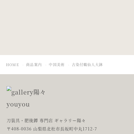
古染付角形人物
古染付釉裏紅花
文盤
文花弁形盤
HOME
商品案内
中国美術
古染付鶴仙人大鉢
刀装具・肥後鐔 専門店 ギャラリー陽々
〒408-0036 山梨県北杜市長坂町中丸1712-7