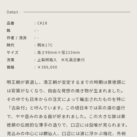
Detail :
品番
CK18
銘
-
作者 / 流派
-
時代
明末17C
サイズ
高さ98mm×径223mm
次第
上製桐箱入 木札風呂敷付
価格
￥380,000
明王朝が衰退し、清王朝が安定するまでの時期は景徳鎮に
は官窯がなくなり、自由な発想の焼き物が生まれました。
その中でも日本からの注文によって輸出されたものを特に
「古染付」と呼んでいます。この頃日本では茶の湯の盛行
で、やや歪みのある器が好まれました。この大きな鉢は景
徳鎮の伝統的な薄手の造りで、口辺には虫喰が見られます。
見込みの中心には鶴仙人、口辺には波に浮かぶ梅花、外側