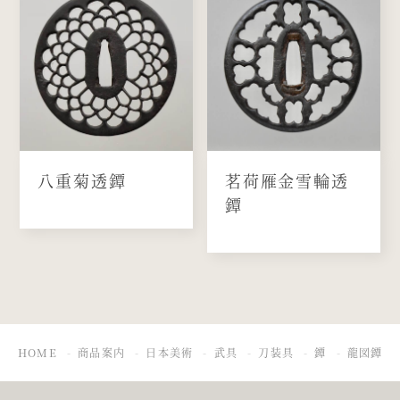
八重菊透鐔
茗荷雁金雪輪透
鐔
HOME
商品案内
日本美術
武具
刀装具
鐔
龍図鐔