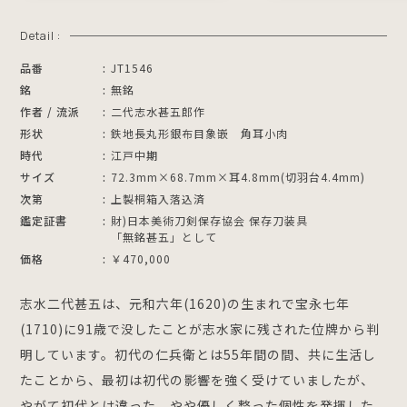
Detail :
品番
JT1546
銘
無銘
作者 / 流派
二代志水甚五郎作
形状
鉄地長丸形銀布目象嵌 角耳小肉
時代
江戸中期
サイズ
72.3mm×68.7mm×耳4.8mm(切羽台4.4mm)
次第
上製桐箱入落込済
鑑定証書
財)日本美術刀剣保存協会 保存刀装具
「無銘甚五」として
価格
￥470,000
志水二代甚五は、元和六年(1620)の生まれで宝永七年
(1710)に91歳で没したことが志水家に残された位牌から判
明しています。初代の仁兵衛とは55年間の間、共に生活し
たことから、最初は初代の影響を強く受けていましたが、
やがて初代とは違った、やや優しく整った個性を発揮した