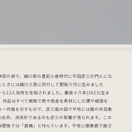
神官の弟で、細川家の豊前小倉時代に平田彦三の門人にな
たときには細川三斎に同行して肥後八代に住みました
12人扶持を支給されました。慶長十八年(1613)生ま
す。作品はすべて無銘で鉄や色金を素材にした鐔や縁頭を
の一作風を示すもので、彦三風の図で平地には銀の布目象
左右共、洲浜形であるのも彦三の影響が見られます。この
は肥後では「置縄」と呼んでいます。平地に銀象嵌で施さ