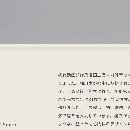
初代勘四郎は丹後国二俣村内外宮の
りました。細川家が熊本に移封され
が、三斎没後は熊本に移り、細川家から
れで元禄六年に81歳で没していま
作りました。この鐔は、初代勘四郎
嵌で唐草を表現しています。櫃穴が
ような、整った同心円状のデザイン
4.5mm）