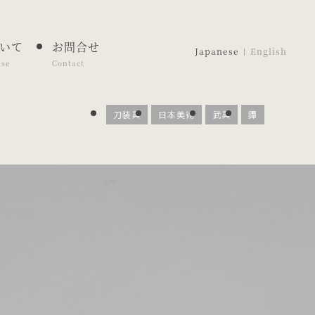
いて
お問合せ
Japanese
English
ase
Contact
刀装具
日本美術
武具
鐔