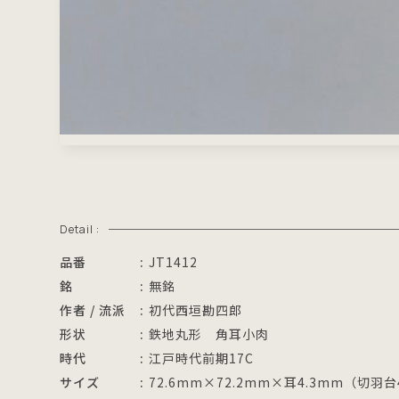
Detail :
品番
JT1412
銘
無銘
作者 / 流派
初代西垣勘四郎
形状
鉄地丸形 角耳小肉
時代
江戸時代前期17C
サイズ
72.6mm×72.2mm×耳4.3mm（切羽台