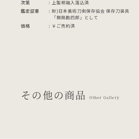
次第
上製桐箱入落込済
鑑定証書
財)日本美術刀剣保存協会 保存刀装具
「無銘勘四郎」として
価格
￥ご売約済
その他の商品
Other Gallery